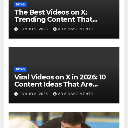
DICAS
The Best Videos on X:
Trending Content That
Captivates Millions
JUNHO 9, 2026
ADM NASCIMENTO
DICAS
Viral Videos on X in 2026: 10
Content Ideas That Are
Exploding Right Now
JUNHO 8, 2026
ADM NASCIMENTO