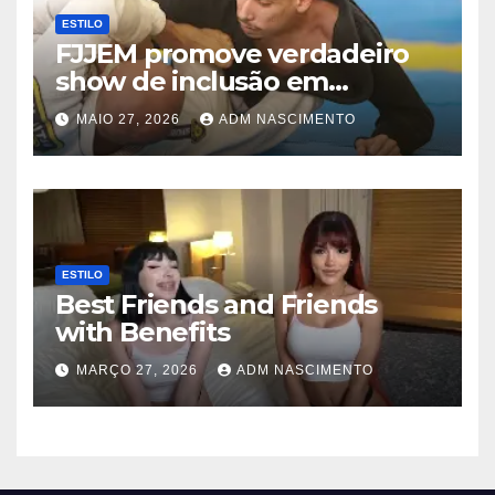
ESTILO
FJJEM promove verdadeiro
show de inclusão em
Imperatriz com emocionante
MAIO 27, 2026
ADM NASCIMENTO
evento de Jiu-Jitsu
ESTILO
Best Friends and Friends
with Benefits
MARÇO 27, 2026
ADM NASCIMENTO