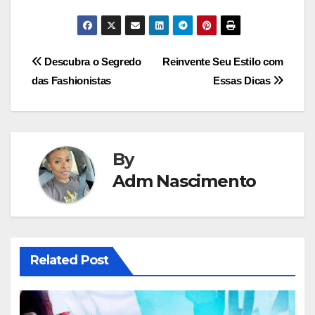
a
a
m
h
c
st
ail
ar
e
o
e
Navegação
Descubra o Segredo
Reinvente Seu Estilo com
b
d
das Fashionistas
Essas Dicas
de
o
o
Post
o
n
k
By
Adm Nascimento
Related Post