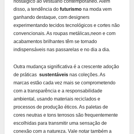
nostálgico ao vestuário ⁤contemporâneo. ⁢Além
disso, a tendência ⁣do
futurismo
na moda vem
ganhando destaque, com designers
experimentando⁤ tecidos tecnológicos e cortes não
convencionais. As roupas metálicas,neon ⁣e ⁣com‌
acabamentos‌ brilhantes têm ⁤se tornado
indispensáveis nas passarelas e no dia a dia.
Outra mudança⁣ significativa é a crescente adoção‌
de práticas ⁢
sustentáveis
nas coleções. As
marcas estão cada ‍vez mais se comprometendo
⁢com⁤ a transparência⁤ e a⁤ responsabilidade
ambiental, usando⁣ materiais‍ reciclados e
processos de produção ⁣éticos. As paletas de
cores neutras ⁣e tons terrosos são ⁣frequentemente
escolhidas para transmitir uma sensação de⁣
conexão⁢ com a natureza. Vale notar também‌ a