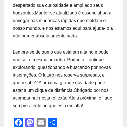
despertado ​sua curiosidade e ‍ampliado seus
⁣horizontes.Manter-se atualizado é ​essencial para⁤
navegar ⁤nas mudanças rápidas que moldam o
nosso mundo,‍ e nós⁢ estamos ‍aqui ⁣para ajudá-lo a
não perder absolutamente nada.
Lembre-se ‍de‌ que o⁤ que está ⁣em alta hoje pode
não ser o mesmo⁤ amanhã. ‌Portanto, ‍continue
explorando, questionando ‌e⁢ buscando por​ novas
⁤inspirações. O futuro nos reserva surpresas, e
⁢quem sabe? A próxima grande novidade pode
estar a um clique de ‌distância.Obrigado ⁢por nos
acompanhar ‌nesta reflexão.Até ⁤a próxima, e fique
sempre⁤ atento ⁣ao que ⁢está em alta!
F
M
E
S