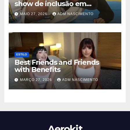
show de inclusão em
Imperatriz com emocionante
MAIO 27, 2026
ADM NASCIMENTO
evento de Jiu-Jitsu
ESTILO
Best Friends and Friends
with Benefits
MARÇO 27, 2026
ADM NASCIMENTO
Aerokit