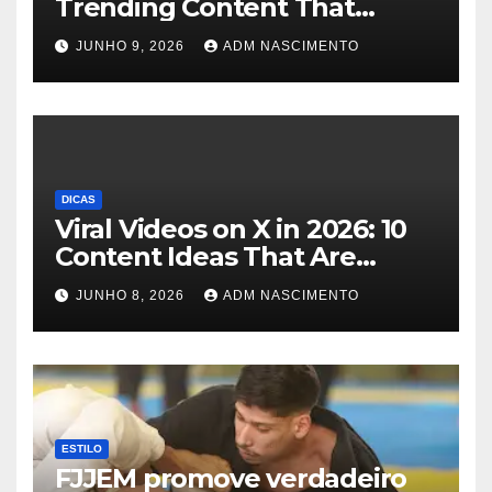
Trending Content That
Captivates Millions
JUNHO 9, 2026
ADM NASCIMENTO
DICAS
Viral Videos on X in 2026: 10
Content Ideas That Are
Exploding Right Now
JUNHO 8, 2026
ADM NASCIMENTO
ESTILO
FJJEM promove verdadeiro