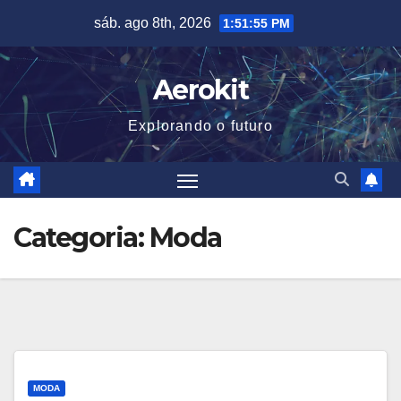
Skip
sáb. ago 8th, 2026
1:51:56 PM
to
content
Aerokit
Explorando o futuro
Categoria:
Moda
MODA