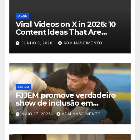
DICAS
Viral Videos on X in 2026: 10
Content Ideas That Are
Exploding Right Now
JUNHO 8, 2026
ADM NASCIMENTO
ESTILO
FJJEM promove verdadeiro
show de inclusão em
Imperatriz com emocionante
MAIO 27, 2026
ADM NASCIMENTO
evento de Jiu-Jitsu