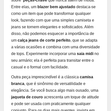
sobre ​
peças-chave
⁣que nunca saem de moda.
Entre ‌elas, um
blazer bem ajustado
destaca-se
‍como um item que pode ⁣transformar qualquer
look, fazendo com que ⁢uma simples camiseta e
jeans se tornem elegantes e sofisticados. ​Além
disso, não podemos esquecer a ⁤importância‌ de
um
calça jeans de corte perfeito
, ⁣que⁤ se adapta
a ‍várias ocasiões e combina com uma diversidade
de tops. Experimente incorporar uma
saia midi
no
seu armário; ela é perfeita para transitar ⁤entre o
casual e‍ o formal com facilidade.
Outra peça​ imprescindível é a clássica
camisa
branca
, que é ​sinônimo de versatilidade e
elegância. Se você busca algo mais ousado, uma
jaqueta⁣ de couro
acrescenta um toque de atitude
e pode ser usada com praticamente qualquer
conjunto. ⁣Para ⁢os dias mais quentes, invista em