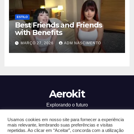
ESTILO
Best Friends and Friends
with Benefits
MARÇO 27, 2026
ADM NASCIMENTO
Aerokit
Explorando o futuro
Usamos cookies em nosso site para fornecer a experiência
mais relevante, lembrando suas preferências e visitas
repetidas. Ao clicar em “Aceitar”, concorda com a utilização
Proudly powered by WordPress
|
Theme: Newsup by
Themeansar
.