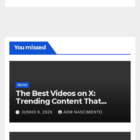
You missed
DICAS
The Best Videos on X:
Trending Content That
Captivates Millions
JUNHO 9, 2026
ADM NASCIMENTO