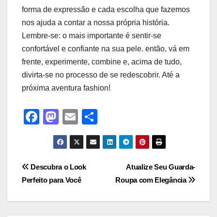
forma de expressão‌ e cada escolha que fazemos
nos ajuda a contar a nossa própria história.
Lembre-se: o mais importante é‌ sentir-se
confortável e confiante na ⁢sua pele. então, vá em
frente, experimente, combine e, ‌acima de tudo,
divirta-se ‍no processo de se redescobrir. Até a
próxima aventura fashion!
F
M
E
S
a
a
m
h
c
st
ail
ar
e
o
e
Navegação
Descubra o Look
Atualize Seu Guarda-
b
d
Perfeito para Você
Roupa com Elegância
de
o
o
Post
o
n